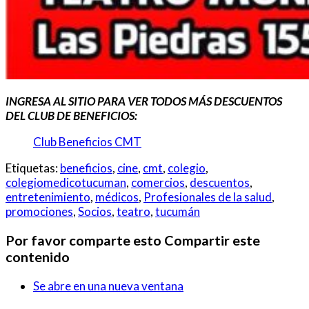
INGRESA AL SITIO PARA VER TODOS MÁS DESCUENTOS
DEL CLUB DE BENEFICIOS:
Club Beneficios CMT
Etiquetas:
beneficios
,
cine
,
cmt
,
colegio
,
colegiomedicotucuman
,
comercios
,
descuentos
,
entretenimiento
,
médicos
,
Profesionales de la salud
,
promociones
,
Socios
,
teatro
,
tucumán
Por favor comparte esto
Compartir este
contenido
Se abre en una nueva ventana