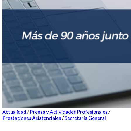
Actualidad
/
Prensa y Actividades Profesionales
/
Prestaciones Asistenciales
/
Secretaría General