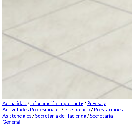
Actualidad
/
Información Importante
/
Prensa y
Actividades Profesionales
/
Presidencia
/
Prestaciones
Asistenciales
/
Secretaría de Hacienda
/
Secretaría
General