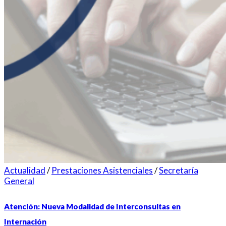
Actualidad
/
Prestaciones Asistenciales
/
Secretaría
General
Atención: Nueva Modalidad de Interconsultas en
Internación