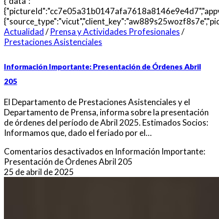
{"data":
{"pictureId":"cc7e05a31b0147afa7618a8146e9e4d7","appversion"
{"source_type":"vicut","client_key":"aw889s25wozf8s7e","pic
Actualidad
/
Prensa y Actividades Profesionales
/
Prestaciones Asistenciales
Información Importante: Presentación de Órdenes Abril
205
El Departamento de Prestaciones Asistenciales y el
Departamento de Prensa, informa sobre la presentación
de órdenes del período de Abril 2025. Estimados Socios:
Informamos que, dado el feriado por el…
Comentarios desactivados
en Información Importante:
Presentación de Órdenes Abril 205
25 de abril de 2025