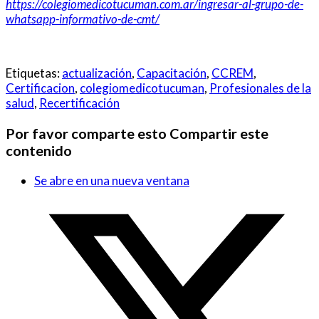
https://colegiomedicotucuman.com.ar/ingresar-al-grupo-de-
whatsapp-informativo-de-cmt/
Etiquetas:
actualización
,
Capacitación
,
CCREM
,
Certificacion
,
colegiomedicotucuman
,
Profesionales de la
salud
,
Recertificación
Por favor comparte esto
Compartir este
contenido
Se abre en una nueva ventana