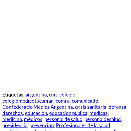
Etiquetas:
argentina
,
cmt
,
colegio
,
colegiomedicotucuman
,
comra
,
comunicado
,
Confederacio Medica Argentina
,
crisis sanitaria
,
defensa
,
derechos
,
educacion
,
educacion publica
,
medicas
,
medicina
,
médicos
,
personal de salud
,
personaldesalud
,
presidencia
,
prevencion
,
Profesionales de la salud
,