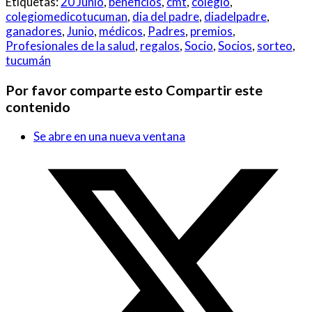
Etiquetas:
20 Junio
,
beneficios
,
cmt
,
colegio
,
colegiomedicotucuman
,
dia del padre
,
diadelpadre
,
ganadores
,
Junio
,
médicos
,
Padres
,
premios
,
Profesionales de la salud
,
regalos
,
Socio
,
Socios
,
sorteo
,
tucumán
Por favor comparte esto
Compartir este
contenido
Se abre en una nueva ventana