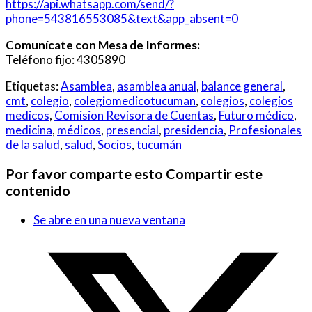
https://api.whatsapp.com/send/?
phone=543816553085&text&app_absent=0
Comunícate con Mesa de Informes:
Teléfono fijo: 4305890
Etiquetas:
Asamblea
,
asamblea anual
,
balance general
,
cmt
,
colegio
,
colegiomedicotucuman
,
colegios
,
colegios
medicos
,
Comision Revisora de Cuentas
,
Futuro médico
,
medicina
,
médicos
,
presencial
,
presidencia
,
Profesionales
de la salud
,
salud
,
Socios
,
tucumán
Por favor comparte esto
Compartir este
contenido
Se abre en una nueva ventana